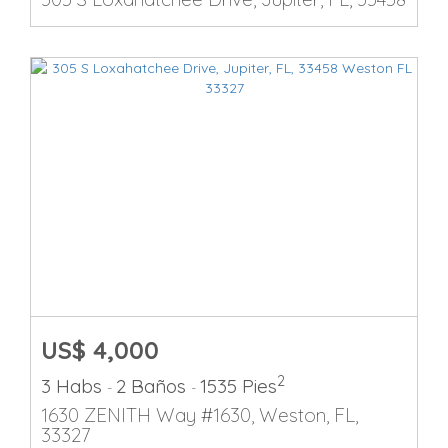
US$ 4,000
2
3 Habs
2 Baños
1535 Pies
-
-
1630 ZENITH Way #1630, Weston, FL,
33327