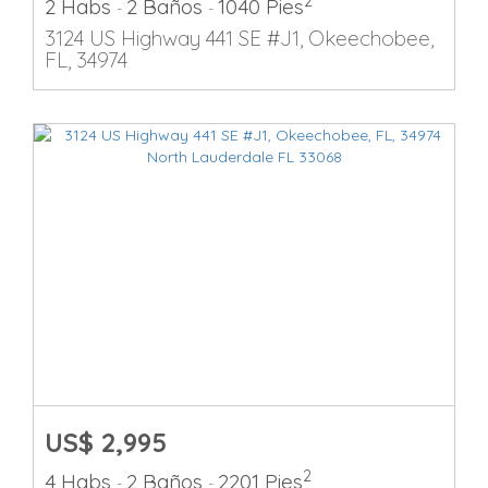
2
2 Habs
2 Baños
1040 Pies
-
-
3124 US Highway 441 SE #J1, Okeechobee,
FL, 34974
US$ 2,995
2
4 Habs
2 Baños
2201 Pies
-
-