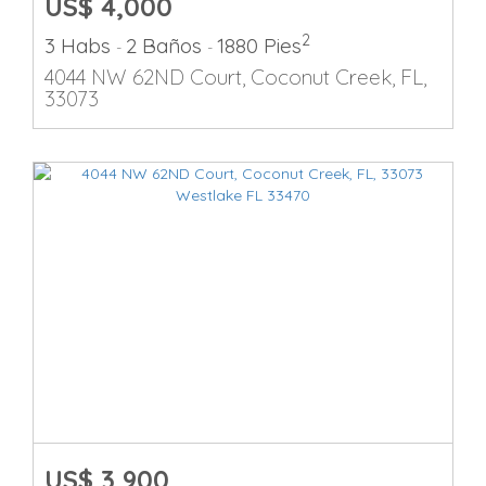
US$ 4,000
2
3 Habs
2 Baños
1880 Pies
-
-
4044 NW 62ND Court, Coconut Creek, FL,
33073
US$ 3,900