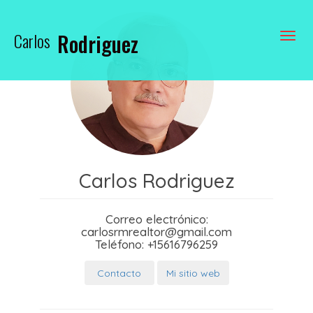
Carlos
Rodriguez
Toggle
Carlos Rodriguez
Correo electrónico:
carlosrmrealtor@gmail.com
Teléfono:
+15616796259
Contacto
Mi sitio web